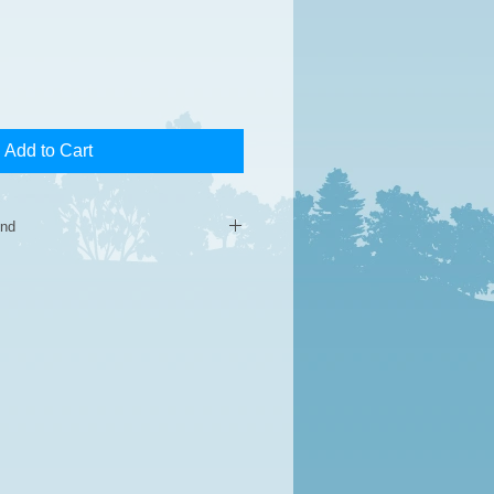
Add to Cart
und
t faite avant le 18 mai 2020, 50%
 n'est pas remboursable après le
has been made before May 18th
imline.
t refundable after May 20th 2020.