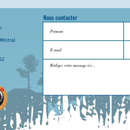
Nous contacter
u
Mistral
52