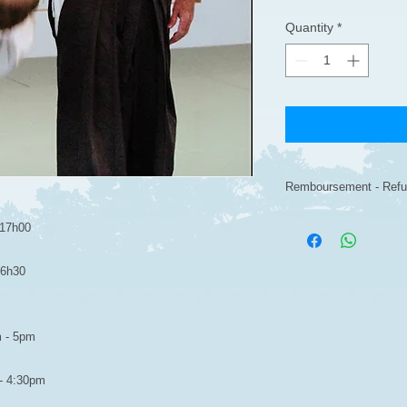
Quantity
*
Remboursement - Ref
95% si la demande es
 17h00
après cette date.
Attention, le repas
16h30
20 mai 2020.
95 % ifthe request 
2020, 50% after this t
m - 5pm
Warning, bento is no
- 4:30pm