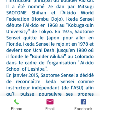
Il a été nommé 7e dan par Mitsugi
SAOTOME Shihan et l'
Aikido World
Federation
(Hombu Dojo). Ikeda Sensei
débute l'Aikido en 1968 au "Kokugakuin
University" de Tokyo. En 1975, Saotome
Sensei quitte le Japon pour aller en
Floride. Ikeda Sensei le rejoint en 1978 et
devient son Uchi Deshi jusqu'en 1980 où
il fonde le "
Boulder Aikikaï
" au Colorado
dans le cadre de l'organisation "
Aikido
School of Ueshiba
".
En janvier 2015, Saotome Sensei a décidé
de reconnaître Ikeda Sensei comme
instructeur indépendant (de l’ASU) afin
qu’il puisse poursuivre ses propres
projets. il a rejoint depuis lors
l'organisation
Shibokukaï
, dont il est
Phone
Email
Facebook
vice-président.
Il est invité à diriger de nombreux
séminaires aux USA mais aussi en
Europe où il vient régulièrement.