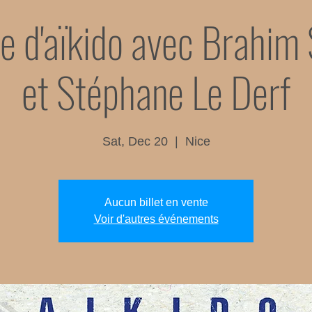
e d'aïkido avec Brahim
et Stéphane Le Derf
Sat, Dec 20
  |  
Nice
Aucun billet en vente
Voir d'autres événements